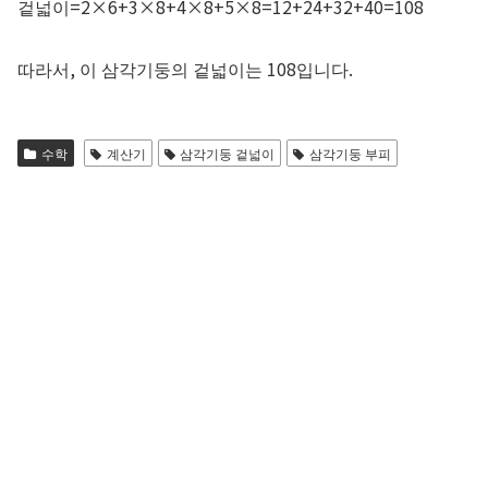
겉넓이=2×6+3×8+4×8+5×8=12+24+32+40=108
따라서, 이 삼각기둥의 겉넓이는 108입니다.
수학
계산기
삼각기둥 겉넓이
삼각기둥 부피