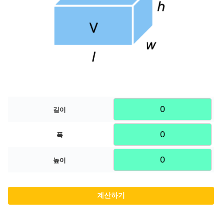
길이
폭
높이