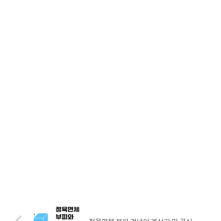
정육면체 부피 겉넓이 계산기 및 공식